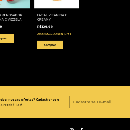
O RENOVADOR
FACIAL VITAMINA C
NA C VIZZELA
CREAMY
99
R$129,99
2
x
de
R$65,00
sem juros
ceber nossas ofertas? Cadastre-se e
a recebê-las!