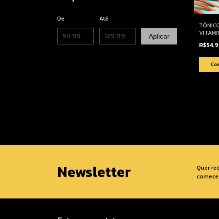
De
Até
TÔNIC
VITAMI
Aplicar
R$54,
Newsletter
Quer re
comece 