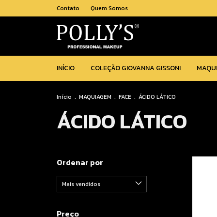
Contato
Quem Somos
INÍCIO
COLEÇÃO GIOVANNA GISSONI
MAQU
Início
.
MAQUIAGEM
.
FACE
.
ÁCIDO LÁTICO
ÁCIDO LÁTICO
Ordenar por
Preço