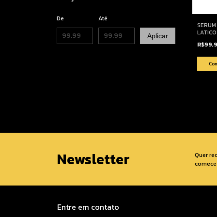
De
Até
SERUM 
LATIC
Aplicar
R$99,
Newsletter
Quer re
comece 
Entre em contato