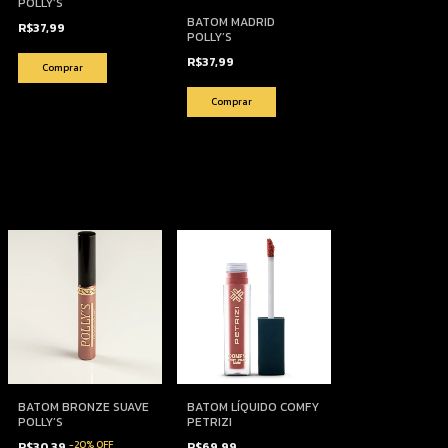
POLLY’S
BATOM MADRID
R$37,99
POLLY’S
R$37,99
BATOM BRONZE SUAVE
BATOM LÍQUIDO COMFY
POLLY’S
PETRIZI
-
20
%
OFF
R$30,39
R$69,99