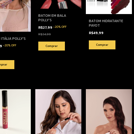
BATOM EM BALA
POLLY’S
BATOM HIDRATANTE
PAYOT
-
20
%
OFF
R$27,99
R$49,99
R$34,99
ITÁLIA POLLY'S
Comprar
-
20
%
OFF
39
Comprar