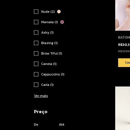
Nude (2)
Marsala (1)
Ashy (1)
BATOM 
Blazing (1)
R$30,
R$37,99
Brow Tiful (1)
Canela (1)
Cappuccino (1)
Carla (1)
Ver mais
Preço
De
Até