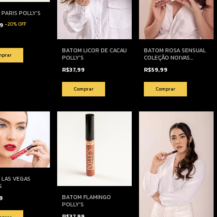
PARIS POLLY’S
-
20
%
OFF
39
BATOM ROSA SENSUAL
BATOM LICOR DE CACAU
COLEÇÃO NOIVAS
POLLY'S
POLLY’S
R$59,99
R$37,99
 LAS VEGAS
S
BATOM FLAMINGO
99
POLLY'S
R$37,99